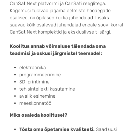
CanSat Next platvormi ja CanSati reeglitega.
Kogemusi tulevad jagama eelmiste hooaegade
osalised, nii õpilased kui ka juhendajad. Lisaks
saavad kõik osalevad juhendajad endale soovi korral
CanSat Next komplektid ja eksklusiivse t-särgi.
Koolitus annab võimaluse täiendada oma
teadmisi ja oskusi järgmistel teemadel:
elektroonika
programmeerimine
3D-printimine
tehisintellekti kasutamine
avalik esinemine
meeskonnatöö
Miks osaleda koolitusel?
Tõsta oma õpetamise kvaliteeti.
Saad uusi