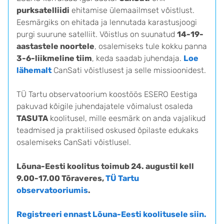
purksatelliidi
ehitamise ülemaailmset võistlust.
Eesmärgiks on ehitada ja lennutada karastusjoogi
purgi suurune satelliit. Võistlus on suunatud
14-19-
aastastele noortele
, osalemiseks tule kokku panna
3-6-liikmeline tiim
, keda saadab juhendaja.
Loe
lähemalt
CanSati võistlusest ja selle missioonidest.
TÜ Tartu observatoorium koostöös ESERO Eestiga
pakuvad kõigile juhendajatele võimalust osaleda
TASUTA
koolitusel, mille eesmärk on anda vajalikud
teadmised ja praktilised oskused õpilaste edukaks
osalemiseks CanSati võistlusel.
Lõuna-Eesti koolitus toimub 24. augustil kell
9.00-17.00 Tõraveres,
TÜ Tartu
observatooriumis
.
Registreeri ennast Lõuna-Eesti koolitusele siin.