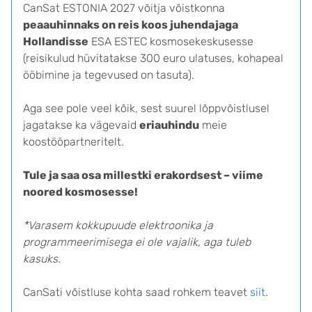
CanSat ESTONIA 2027 võitja võistkonna
peaauhinnaks on reis koos juhendajaga
Hollandisse
ESA ESTEC kosmosekeskusesse
(reisikulud hüvitatakse 300 euro ulatuses, kohapeal
ööbimine ja tegevused on tasuta).
Aga see pole veel kõik, sest suurel lõppvõistlusel
jagatakse ka vägevaid
eriauhindu
meie
koostööpartneritelt.
Tule ja saa osa millestki erakordsest – viime
noored kosmosesse!
*Varasem kokkupuude elektroonika ja
programmeerimisega ei ole vajalik, aga tuleb
kasuks.
CanSati võistluse kohta saad rohkem teavet
siit
.