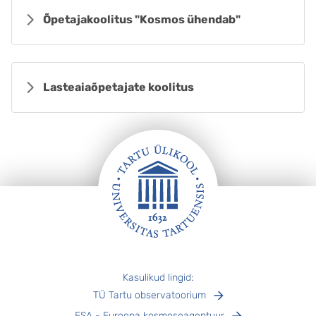
Õpetajakoolitus "Kosmos ühendab"
Lasteaiaõpetajate koolitus
Jalus
Kasulikud lingid:
TÜ Tartu observatoorium
ESA - Euroopa kosmoseagentuur