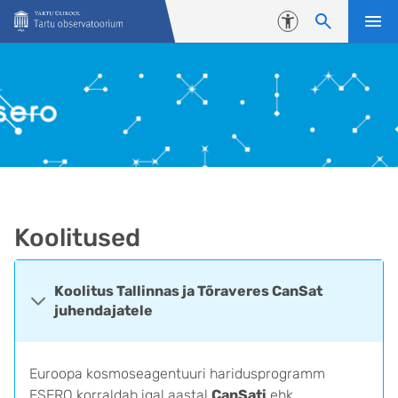
Liigu edasi põhisisu juurde
Juurdepääsetavus
Koolitused
Koolitus Tallinnas ja Tõraveres CanSat
juhendajatele
Euroopa kosmoseagentuuri haridusprogramm
ESERO korraldab igal aastal
CanSati
ehk