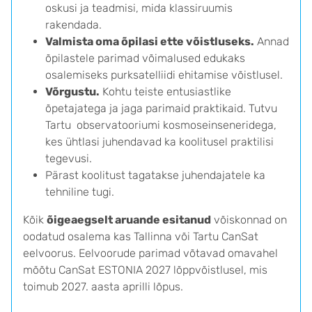
oskusi ja teadmisi, mida klassiruumis
rakendada.
Valmista oma õpilasi ette võistluseks.
Annad
õpilastele parimad võimalused edukaks
osalemiseks purksatelliidi ehitamise võistlusel.
Võrgustu.
Kohtu teiste entusiastlike
õpetajatega ja jaga parimaid praktikaid. Tutvu
Tartu observatooriumi kosmoseinseneridega,
kes ühtlasi juhendavad ka koolitusel praktilisi
tegevusi.
Pärast koolitust tagatakse juhendajatele ka
tehniline tugi.
Kõik
õigeaegselt aruande esitanud
võiskonnad on
oodatud
osalema kas Tallinna või Tartu CanSat
eelvoorus. Eelvoorude parimad võtavad omavahel
mõõtu CanSat ESTONIA 2027 lõppvõistlusel, mis
toimub 2027. aasta aprilli lõpus.