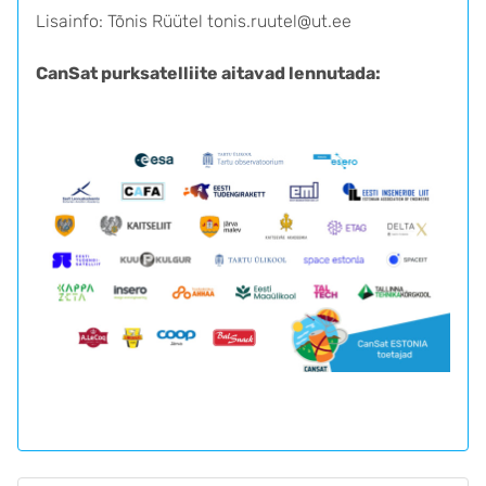
Lisainfo: Tõnis Rüütel tonis.ruutel@ut.ee
CanSat purksatelliite aitavad lennutada: