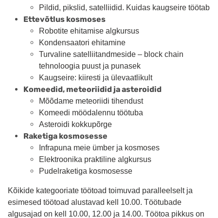
Pildid, pikslid, satelliidid. Kuidas kaugseire töötab
Ettevõtlus kosmoses
Robotite ehitamise algkursus
Kondensaatori ehitamine
Turvaline satelliitandmeside – block chain
tehnoloogia puust ja punasek
Kaugseire: kiiresti ja ülevaatlikult
Komeedid, meteoriidid ja asteroidid
Mõõdame meteoriidi tihendust
Komeedi möödalennu töötuba
Asteroidi kokkupõrge
Raketiga kosmosesse
Infrapuna meie ümber ja kosmoses
Elektroonika praktiline algkursus
Pudelraketiga kosmosesse
Kõikide kategooriate töötoad toimuvad paralleelselt ja
esimesed töötoad alustavad kell 10.00. Töötubade
algusajad on kell 10.00, 12.00 ja 14.00. Töötoa pikkus on