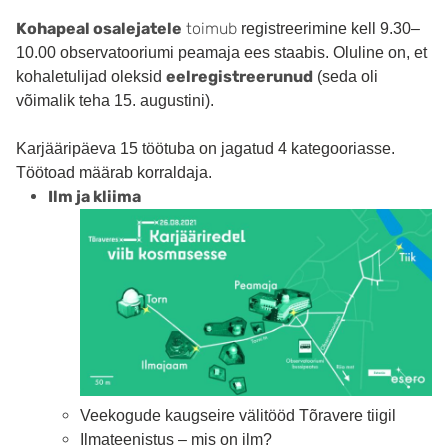
Kohapeal osalejatele
toimub
registreerimine kell 9.30–
10.00 observatooriumi peamaja ees staabis. Oluline on, et
eelregistreerunud
kohaletulijad oleksid
(seda oli
võimalik teha 15. augustini).
Karjääripäeva 15 töötuba on jagatud 4 kategooriasse.
Töötoad määrab korraldaja.
Ilm ja kliima
Veekogude kaugseire välitööd Tõravere tiigil
Ilmateenistus – mis on ilm?