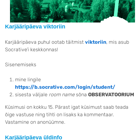
Karjääripäeva viktoriin
Karjääripäeva puhul ootab täitmist
viktoriin
, mis asub
Socrative’i keskkonnas!
Sisenemiseks
mine lingile
https://b.socrative.com/login/student/
sisesta väljale
room name
sõna
OBSERVATOORIUM
Küsimusi on kokku 15. Pärast igat küsimust saab teada
õige vastuse ning tihti on lisaks ka kommentaar.
Vastamine on anonüümne.
Karjääripäeva üldinfo