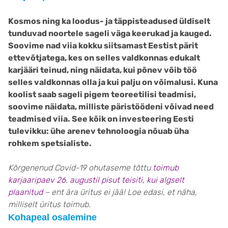
Kosmos ning ka loodus- ja täppisteadused üldiselt
tunduvad noortele sageli väga keerukad ja kauged.
Soovime nad viia kokku siitsamast Eestist pärit
ettevõtjatega, kes on selles valdkonnas edukalt
karjääri teinud, ning näidata, kui põnev võib töö
selles valdkonnas olla ja kui palju on võimalusi. Kuna
koolist saab sageli pigem teoreetilisi teadmisi,
soovime näidata, milliste päristöödeni võivad need
teadmised viia. See kõik on investeering Eesti
tulevikku: ühe arenev tehnoloogia nõuab üha
rohkem spetsialiste.
Kõrgenenud Covid-19 ohutaseme tõttu
toimub
karjaaripaev 26. augustil pisut teisiti, kui algselt
plaanitud
– ent ära üritus ei jää! Loe edasi, et näha,
milliselt üritus toimub.
Kohapeal osalemine