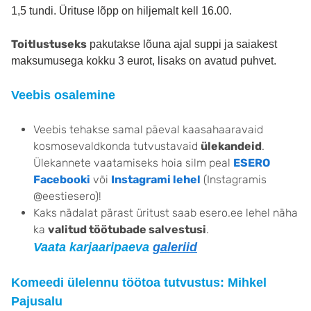
1,5 tundi. Ürituse lõpp on hiljemalt kell 16.00.
Toitlustuseks
pakutakse lõuna ajal suppi ja saiakest
maksumusega kokku 3 eurot, lisaks on avatud puhvet.
Veebis osalemine
Veebis tehakse samal päeval kaasahaaravaid
kosmosevaldkonda tutvustavaid
ülekandeid
.
Ülekannete vaatamiseks hoia silm peal
ESERO
Facebooki
või
Instagrami lehel
(Instagramis
@eestiesero)!
Kaks nädalat pärast üritust saab esero.ee lehel näha
ka
valitud töötubade salvestusi
.
Vaata karjaaripaeva
galeriid
Komeedi ülelennu töötoa tutvustus: Mihkel
Pajusalu