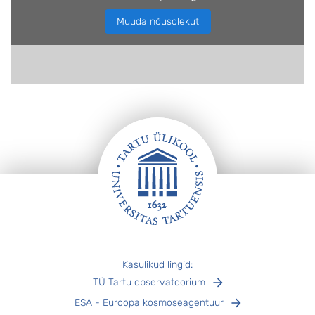
Muuda nõusolekut
Jalus
Kasulikud lingid:
TÜ Tartu observatoorium
ESA - Euroopa kosmoseagentuur