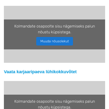
Kolmandate osapoolte sisu nägemiseks palun
nõustu küpsistega.
Muuda nõusolekut
Vaata karjaaripaeva lühikokkuvõtet
Kolmandate osapoolte sisu nägemiseks palun
nõustu küpsistega.