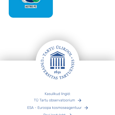
Jalus
Kasulikud lingid:
TÜ Tartu observatoorium
ESA - Euroopa kosmoseagentuur