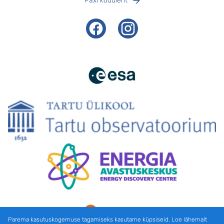
Paxi koduleht
Facebook
Instagram
Parema kasutuskogemuse tagamiseks kasutame küpsiseid. Loe lähemalt