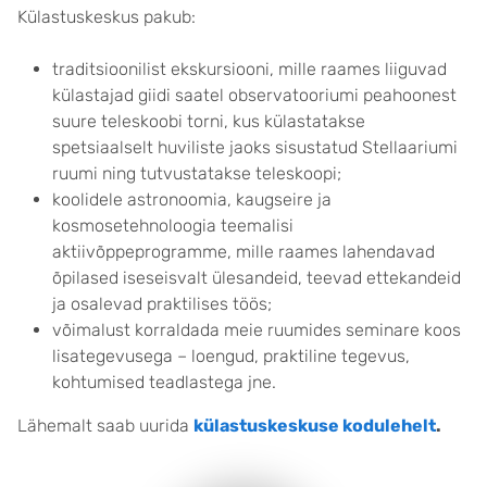
Külastuskeskus pakub:
traditsioonilist ekskursiooni, mille raames liiguvad
külastajad giidi saatel observatooriumi peahoonest
suure teleskoobi torni, kus külastatakse
spetsiaalselt huviliste jaoks sisustatud Stellaariumi
ruumi ning tutvustatakse teleskoopi;
koolidele astronoomia, kaugseire ja
kosmosetehnoloogia teemalisi
aktiivõppeprogramme, mille raames lahendavad
õpilased iseseisvalt ülesandeid, teevad ettekandeid
ja osalevad praktilises töös;
võimalust korraldada meie ruumides seminare koos
lisategevusega – loengud, praktiline tegevus,
kohtumised teadlastega jne.
Lähemalt saab uurida
külastuskeskuse kodulehelt
.