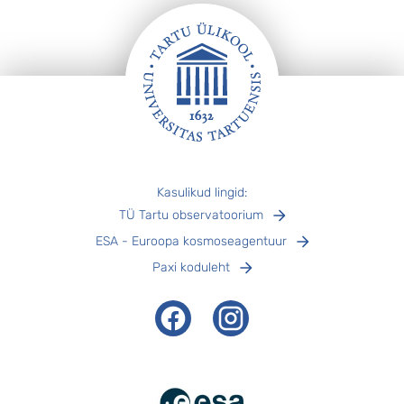
Jalus
Kasulikud lingid:
TÜ Tartu observatoorium
ESA - Euroopa kosmoseagentuur
Paxi koduleht
Facebook
Instagram