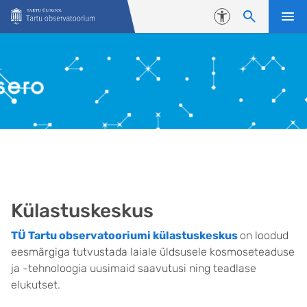
Liigu edasi põhisisu juurde
Juurdepääsetavus
Külastuskeskus
TÜ Tartu observatooriumi külastuskeskus
on loodud
eesmärgiga tutvustada laiale üldsusele kosmoseteaduse
ja -tehnoloogia uusimaid saavutusi ning teadlase
elukutset.