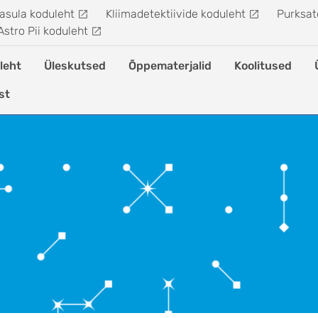
asula koduleht
Kliimadetektiivide koduleht
Purksate
Astro Pii koduleht
leht
Üleskutsed
Õppematerjalid
Koolitused
st