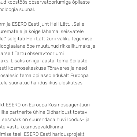
nud koostöös observatooriumiga õpilaste
noloogia suunal.
 ja ESERO Eesti juht Heli Lätt. „Sellel
urematele ja kõige lähemal seisvatele
,“ selgitab Heli Lätt žürii valiku tegemise
noloogiaalane õpe muutunud rikkalikumaks ja
aarselt Tartu obseravtooriumi
s. Lisaks on igal aastal tema õpilaste
esti kosmosekeskuse Tõraveres ja need
l osalesid tema õpilased edukalt Euroopa
ele suunatud hariduslikus üleskutses
ekt ESERO on Euroopa Kosmoseagentuuri
alike partnerite ühine üldharidust toetav
le eesmärk on suurendada huvi loodus- ja
ste vastu kosmosevaldkonna
imise teel. ESERO Eesti haridusprojekti