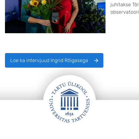
juhitakse Tõr
observatoori
Loe ka intervjuud Ingrid Rõigasega