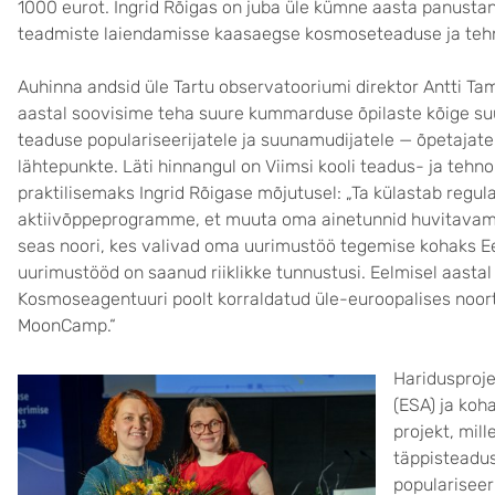
1000 eurot. Ingrid Rõigas on juba üle kümne aasta panusta
teadmiste laiendamisse kaasaegse kosmoseteaduse ja teh
Auhinna andsid üle Tartu observatooriumi direktor Antti Tamm
aastal soovisime teha suure kummarduse õpilaste kõige su
teaduse populariseerijatele ja suunamudijatele — õpetajatele
lähtepunkte. Läti hinnangul on Viimsi kooli teadus- ja teh
praktilisemaks Ingrid Rõigase mõjutusel: „Ta külastab regul
aktiivõppeprogramme, et muuta oma ainetunnid huvitavamak
seas noori, kes valivad oma uurimustöö tegemise kohaks E
uurimustööd on saanud riiklikke tunnustusi. Eelmisel aasta
Kosmoseagentuuri poolt korraldatud üle-euroopalises noort
MoonCamp.“
Haridusproj
(ESA) ja koh
projekt, mil
täppisteadu
populariseer