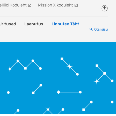
lliidi koduleht
Mission X koduleht
Juurde
Üritused
Laenutus
Linnutee Täht
Otsi sisu