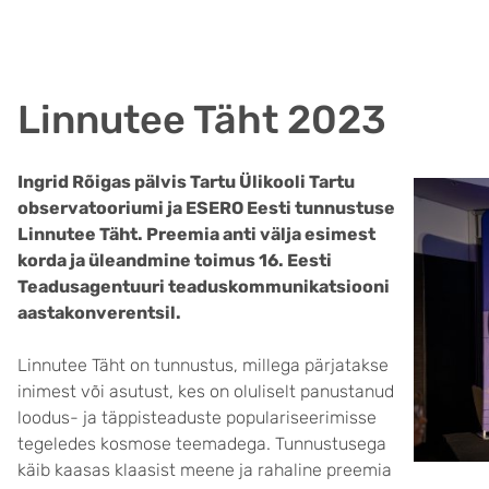
Linnutee Täht 2023
Ingrid Rõigas pälvis Tartu Ülikooli Tartu
observatooriumi ja ESERO Eesti tunnustuse
Linnutee Täht. Preemia anti välja esimest
korda ja üleandmine toimus 16. Eesti
Teadusagentuuri teaduskommunikatsiooni
aastakonverentsil.
Linnutee Täht on tunnustus, millega pärjatakse
inimest või asutust, kes on oluliselt panustanud
loodus- ja täppisteaduste populariseerimisse
tegeledes kosmose teemadega. Tunnustusega
käib kaasas klaasist meene ja rahaline preemia