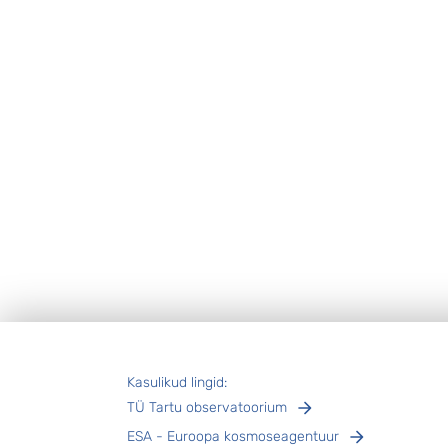
Jalus
Kasulikud lingid:
TÜ Tartu observatoorium
ESA - Euroopa kosmoseagentuur