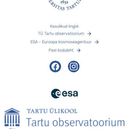
Jalus
Kasulikud lingid:
TÜ Tartu observatoorium
ESA - Euroopa kosmoseagentuur
Paxi koduleht
Facebook
Instagram