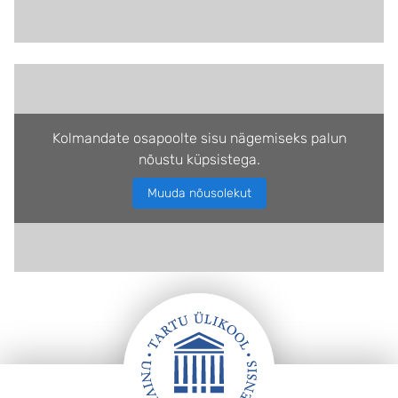
Kolmandate osapoolte sisu nägemiseks palun
nõustu küpsistega.
Muuda nõusolekut