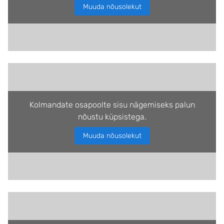
Muuda nõusolekut
Kolmandate osapoolte sisu nägemiseks palun
nõustu küpsistega.
Muuda nõusolekut