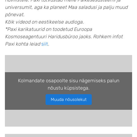
universumit, aga ka planeet Maa saladusi ja palju muud
põnevat.
Kõik videod on eestikeelse audioga.
*Paxi karikatuurid on toodetud Euroopa
Kosmoseagentuuri Haridusbüroo jaoks. Rohkem infot
Paxi kohta leiad
siit
.
Kolmandate osapoolte sisu nägemiseks palun
nõustu küpsistega.
Muuda nõusolekut