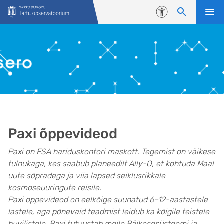
Liigu edasi põhisisu juurde
Juurdepääsetavus
Paxi õppevideod
Paxi on ESA hariduskontori maskott. Tegemist on väikese
tulnukaga, kes saabub planeedilt Ally-O, et kohtuda Maal
uute sõpradega ja viia lapsed seiklusrikkale
kosmoseuuringute reisile.
Paxi oppevideod on eelkõige suunatud 6–12-aastastele
lastele, aga põnevaid teadmist leidub ka kõigile teistele
huvilistele. Paxi tutvustab meile Päikesesüsteemi ja