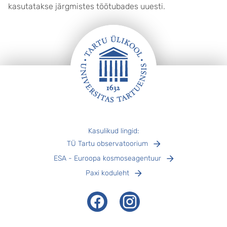
kasutatakse järgmistes töötubades uuesti.
Jalus
Kasulikud lingid:
TÜ Tartu observatoorium
ESA - Euroopa kosmoseagentuur
Paxi koduleht
Facebook
Instagram