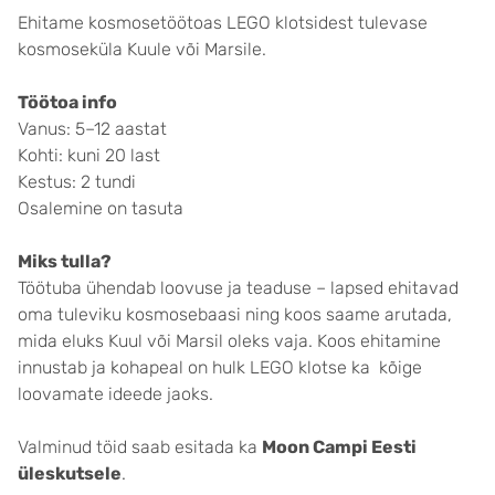
Ehitame kosmosetöötoas LEGO klotsidest tulevase
kosmoseküla Kuule või Marsile.
Töötoa info
Vanus: 5–12 aastat
Kohti: kuni 20 last
Kestus: 2 tundi
Osalemine on tasuta
Miks tulla?
Töötuba ühendab loovuse ja teaduse – lapsed ehitavad
oma tuleviku kosmosebaasi ning koos saame arutada,
mida eluks Kuul või Marsil oleks vaja. Koos ehitamine
innustab ja kohapeal on hulk LEGO klotse ka kõige
loovamate ideede jaoks.
Valminud töid saab esitada ka
Moon Campi Eesti
üleskutsele
.