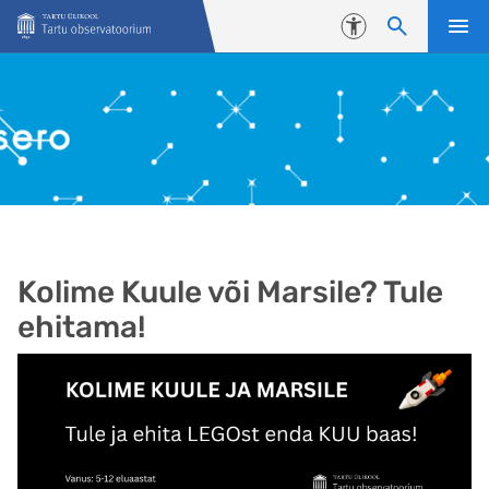
Liigu edasi põhisisu juurde
Juurdepääsetavus
Kolime Kuule või Marsile? Tule
ehitama!